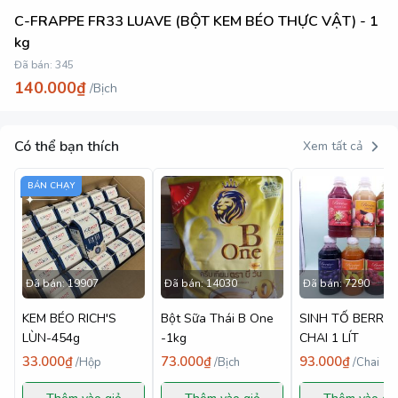
C-FRAPPE FR33 LUAVE (BỘT KEM BÉO THỰC VẬT) - 1
kg
Đã bán:
345
140.000₫
/
Bịch
Có thể bạn thích
Xem tất cả
BÁN CHẠY
Đã bán:
19907
Đã bán:
14030
Đã bán:
7290
KEM BÉO RICH'S
Bột Sữa Thái B One
SINH TỐ BERRI
LÙN-454g
-1kg
CHAI 1 LÍT
33.000₫
73.000₫
93.000₫
/
Hộp
/
Bịch
/
Chai