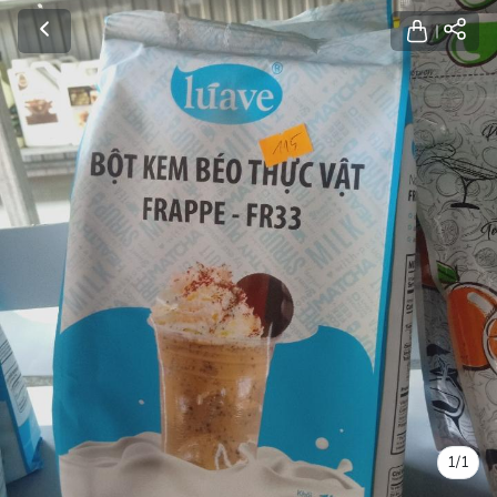
1
/
1