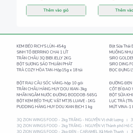
Thêm vào giỏ
Thêm vào
KEM BÉO RICH'S LÙN-454g
Bột Sữa Thái
SINH TỐ BERRINO CHAI 1 LÍT
MUỖNG NHỰ
TRÂN CHÂU 3Q BIBI JELLY 2KG
SIRO GOLDE
BỘT SƯƠNG SÁO THUẬN PHÁT
SIRO DING 
TRÀ COZY HÒA TAN-Hộp15g x 18 túi
BỌC ĐỰNG LY
BỘT RAU CÂU SÓC VÀNG-hộp 10 gói
ĐƯỜNG ĐEN Đ
TRÂN CHÂU HÀNG HUY DOU XIAN-3kg
CỐT BÍ ĐAO
NHÃN NGÂM NƯỚC ĐƯỜNG BODDOB-565G
BỘT SỮA KH
BỘT KEM BÉO THỰC VẬT MT35 LUAVE -1KG
LỤC TRÀ (TRÀ
PUDDING HÀNG HUY DOU XIAN BỊCH 1 kg
MỨT VINA-1 l
3Q ZION WINGS FOOD - 2kg TRẮNG - NGUYÊN VỊ chất lượng
3
3Q ZION WINGS FOOD - 2kg TRẮNG - NGUYÊN VỊ Thành phố Hồ C
3Q ZION WINGS FOOD - 2kg ĐEN - CARAMEL Xã Minh Thạnh
3