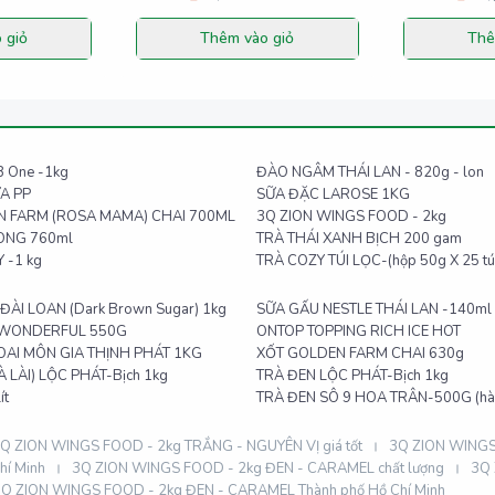
 giỏ
Thêm vào giỏ
Thê
 B One -1kg
ĐÀO NGÂM THÁI LAN - 820g - lon
A PP
SỮA ĐẶC LAROSE 1KG
N FARM (ROSA MAMA) CHAI 700ML
3Q ZION WINGS FOOD - 2kg
FONG 760ml
TRÀ THÁI XANH BỊCH 200 gam
 -1 kg
TRÀ COZY TÚI LỌC-(hộp 50g X 25 tú
ÀI LOAN (Dark Brown Sugar) 1kg
SỮA GẤU NESTLE THÁI LAN -140ml
 WONDERFUL 550G
ONTOP TOPPING RICH ICE HOT
OAI MÔN GIA THỊNH PHÁT 1KG
XỐT GOLDEN FARM CHAI 630g
 LÀI) LỘC PHÁT-Bịch 1kg
TRÀ ĐEN LỘC PHÁT-Bịch 1kg
ít
TRÀ ĐEN SÔ 9 HOA TRÂN-500G (hàn
Q ZION WINGS FOOD - 2kg TRẮNG - NGUYÊN VỊ giá tốt
3Q ZION WINGS 
hí Minh
3Q ZION WINGS FOOD - 2kg ĐEN - CARAMEL chất lượng
3Q 
Q ZION WINGS FOOD - 2kg ĐEN - CARAMEL Thành phố Hồ Chí Minh