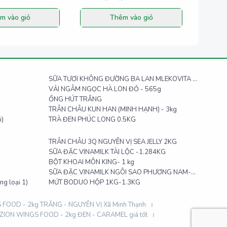
m vào giỏ
Thêm vào giỏ
SỮA TƯƠI KHÔNG ĐƯỜNG BA LAN MLEKOVITA -
1L
VẢI NGÂM NGỌC HÀ LON ĐỎ - 565g
ỐNG HÚT TRẮNG
TRÂN CHÂU KUN HAN (MINH HẠNH) - 3kg
i)
TRÀ ĐEN PHÚC LONG 0.5KG
TRÂN CHÂU 3Q NGUYÊN VỊ SEA JELLY 2KG
SỮA ĐẶC VINAMILK TÀI LỘC -1.284KG
BỘT KHOAI MÔN KING- 1 kg
SỮA ĐẶC VINAMILK NGÔI SAO PHƯƠNG NAM-
g loại 1)
hộp giấy 1,284 kg
MỨT BODUO HỘP 1KG-1.3KG
FOOD - 2kg TRẮNG - NGUYÊN VỊ Xã Minh Thạnh
ZION WINGS FOOD - 2kg ĐEN - CARAMEL giá tốt