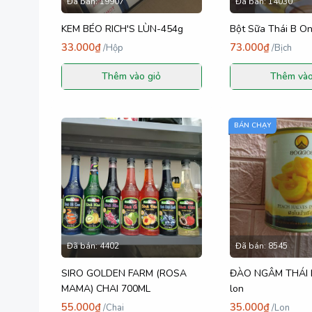
Đã bán:
19907
Đã bán:
14030
KEM BÉO RICH'S LÙN-454g
Bột Sữa Thái B On
33.000₫
73.000₫
/
Hộp
/
Bịch
Thêm vào giỏ
Thêm vào
BÁN CHẠY
Đã bán:
4402
Đã bán:
8545
SIRO GOLDEN FARM (ROSA
ĐÀO NGÂM THÁI L
MAMA) CHAI 700ML
lon
55.000₫
35.000₫
/
Chai
/
Lon