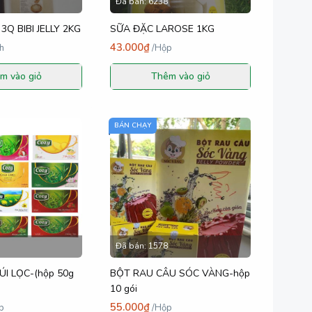
Đã bán:
6238
Q BIBI JELLY 2KG
SỮA ĐẶC LAROSE 1KG
43.000₫
h
/
Hộp
m vào giỏ
Thêm vào giỏ
BÁN CHẠY
Đã bán:
1578
I LỌC-(hộp 50g
BỘT RAU CÂU SÓC VÀNG-hộp
10 gói
55.000₫
p
/
Hộp