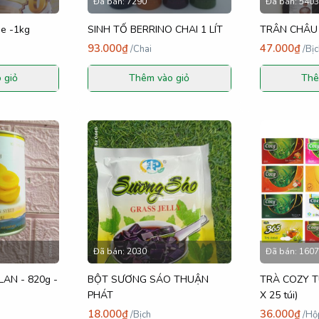
Đã bán:
7290
Đã bán:
5403
e -1kg
SINH TỐ BERRINO CHAI 1 LÍT
TRÂN CHÂU 3
93.000₫
47.000₫
/
Chai
/
Bịc
 giỏ
Thêm vào giỏ
Thê
Đã bán:
2030
Đã bán:
1607
AN - 820g -
BỘT SƯƠNG SÁO THUẬN
TRÀ COZY TÚ
PHÁT
X 25 túi)
18.000₫
36.000₫
/
Bịch
/
Hộ