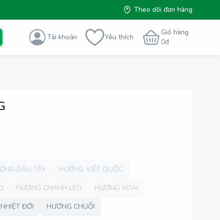
Theo dõi đơn hàng
Giỏ hàng
Tài khoản
Yêu thích
0
đ
G
ƠNG DÂU TÂY
HƯƠNG VIỆT QUỐC
O
HƯƠNG CHANH LEO
HƯƠNG XOÀI
NHIỆT ĐỚI
HƯƠNG CHUỐI