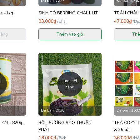
Đã bán:
7277
Đã bán:
5367
e -1kg
SINH TỐ BERRINO CHAI 1 LÍT
TRÂN CHÂU 3
93.000₫
47.000₫
/
Chai
/
Bịc
hàng
Thêm vào giỏ
Thê
t
Tạm hết
hàng
Đã bán:
2030
Đã bán:
1607
AN - 820g -
BỘT SƯƠNG SÁO THUẬN
TRÀ COZY TÚ
PHÁT
X 25 túi)
18.000₫
36.000₫
/
Bịch
/
Hộ