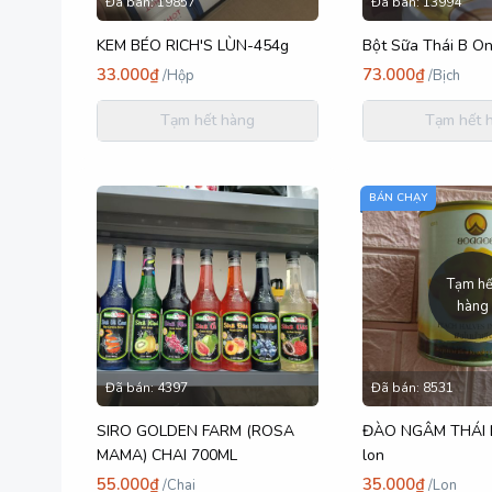
Đã bán:
19857
Đã bán:
13994
KEM BÉO RICH'S LÙN-454g
Bột Sữa Thái B On
33.000₫
73.000₫
/
Hộp
/
Bịch
Tạm hết hàng
Tạm hết 
BÁN CHẠY
Tạm hế
hàng
Đã bán:
4397
Đã bán:
8531
SIRO GOLDEN FARM (ROSA
ĐÀO NGÂM THÁI L
MAMA) CHAI 700ML
lon
55.000₫
35.000₫
/
Chai
/
Lon