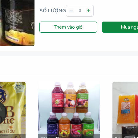
SỐ LƯỢNG
Thêm vào giỏ
Mua ng
t