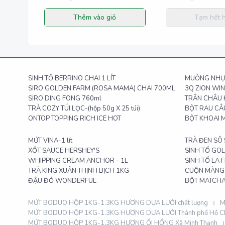
Thêm vào giỏ
Tạm hết 
SINH TỐ BERRINO CHAI 1 LÍT
MUỖNG NHỰ
SIRO GOLDEN FARM (ROSA MAMA) CHAI 700ML
3Q ZION WIN
SIRO DING FONG 760ml
TRÂN CHÂU K
TRÀ COZY TÚI LỌC-(hộp 50g X 25 túi)
BỘT RAU CÂU
ONTOP TOPPING RICH ICE HOT
BỘT KHOAI M
MỨT VINA-1 lít
TRÀ ĐEN SÔ 
XỐT SAUCE HERSHEY'S
SINH TỐ GOL
WHIPPING CREAM ANCHOR - 1L
SINH TỐ LA 
TRÀ KING XUÂN THỊNH BỊCH 1KG
CUỘN MÀNG 
ĐẬU ĐỎ WONDERFUL
BỘT MATCHA
MỨT BODUO HỘP 1KG-1.3KG HƯƠNG DƯA LƯỚI chất lượng
M
MỨT BODUO HỘP 1KG-1.3KG HƯƠNG DƯA LƯỚI Thành phố Hồ Ch
MỨT BODUO HỘP 1KG-1.3KG HƯƠNG ỔI HỒNG Xã Minh Thạnh