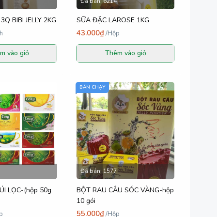
Đã bán:
6214
Q BIBI JELLY 2KG
SỮA ĐẶC LAROSE 1KG
43.000₫
h
/
Hộp
m vào giỏ
Thêm vào giỏ
BÁN CHẠY
Đã bán:
1577
I LỌC-(hộp 50g
BỘT RAU CÂU SÓC VÀNG-hộp
10 gói
55.000₫
p
/
Hộp