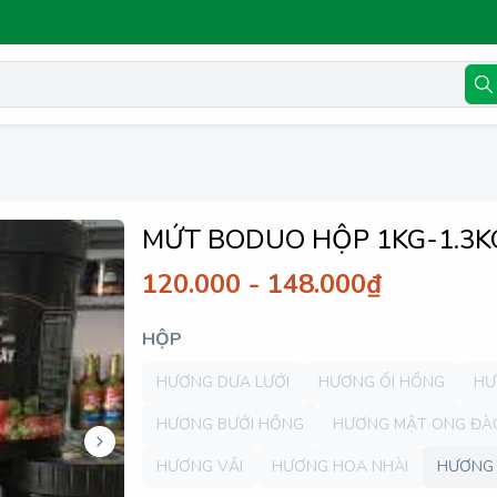
MỨT BODUO HỘP 1KG-1.3K
120.000 - 148.000₫
HỘP
HƯƠNG DƯA LƯỚI
HƯƠNG ỔI HỒNG
HƯ
HƯƠNG BƯỞI HỒNG
HƯƠNG MẬT ONG ĐÀ
HƯƠNG VẢI
HƯƠNG HOA NHÀI
HƯƠNG 