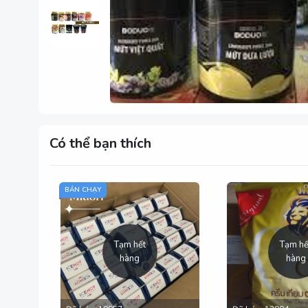
Có thể bạn thích
BÁN CHẠY
Tạm hết
Tạm hế
hàng
hàng