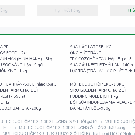
hàng
Tạm hết hàng
Thê
A PP
SỮA ĐẶC LAROSE 1KG
GS FOOD - 2kg
ỐNG HÚT TRẮNG
UN HAN (MINH HẠNH) - 3kg
TRÀ COZY HÒA TAN-Hộp15g x 18 tú
 SÓC VÀNG-hộp 10 gói
SỮA GẤU NESTLE THÁI LAN -140ml
ÔN KING- 1 kg
LỤC TRÀ (TRÀ LÀI) LỘC PHÁT-Bịch 
9 HOA TRÂN-500G (hàng loại 1)
MỨT BODUO HỘP 1KG-1.3KG
DEN FARM CHAI 1 LÍT
SIRO GOLDEN FARM CHAI 2 LÍT
FRESH - 650ml
PUDDING MOLE BỊCH 1 kg
ÉP LY
BỘT SỮA INDONESIA MAFALAC -1 
 COZY BARISTA -200g
ĐÁ ME TẤN LỘC-900g
ỨT BODUO HỘP 1KG-1.3KG HƯƠNG DƯA LƯỚI giá tốt
MỨT BODUO HỘP
í Minh
MỨT BODUO HỘP 1KG-1.3KG HƯƠNG ỔI HỒNG chất lượng
M
MỨT BODUO HỘP 1KG-1.3KG HƯƠNG ỔI HỒNG Thành phố Hồ Chí Minh