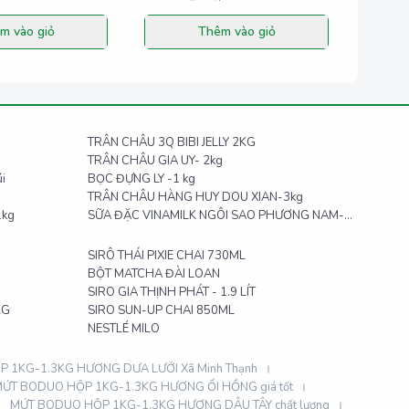
m vào giỏ
Thêm vào giỏ
TRÂN CHÂU 3Q BIBI JELLY 2KG
TRÂN CHÂU GIA UY- 2kg
i
BỌC ĐỰNG LY -1 kg
TRÂN CHÂU HÀNG HUY DOU XIAN-3kg
1kg
SỮA ĐẶC VINAMILK NGÔI SAO PHƯƠNG NAM-
hộp giấy 1,284 kg
SIRÔ THÁI PIXIE CHAI 730ML
BỘT MATCHA ĐÀI LOAN
SIRO GIA THỊNH PHÁT - 1.9 LÍT
KG
SIRO SUN-UP CHAI 850ML
NESTLÉ MILO
 1KG-1.3KG HƯƠNG DƯA LƯỚI Xã Minh Thạnh
ỨT BODUO HỘP 1KG-1.3KG HƯƠNG ỔI HỒNG giá tốt
MỨT BODUO HỘP 1KG-1.3KG HƯƠNG DÂU TÂY chất lượng