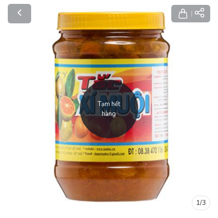
Tạm hết
hàng
1
/
3