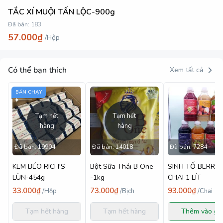
TẮC XÍ MUỘI TẤN LỘC-900g
Đã bán:
183
57.000₫
/
Hộp
Có thể bạn thích
Xem tất cả
BÁN CHẠY
Tạm hết
Tạm hết
hàng
hàng
Đã bán:
19904
Đã bán:
14018
Đã bán:
7284
KEM BÉO RICH'S
Bột Sữa Thái B One
SINH TỐ BERRI
LÙN-454g
-1kg
CHAI 1 LÍT
33.000₫
73.000₫
93.000₫
/
Hộp
/
Bịch
/
Chai
Tạm hết hàng
Tạm hết hàng
Thêm vào gi